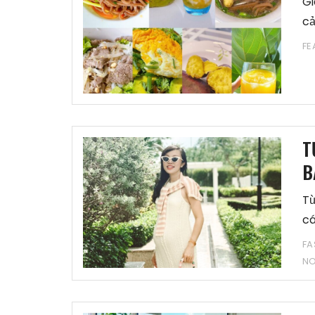
Gi
cả
FE
T
B
Từ
cá
FA
N