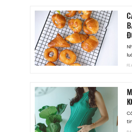
C
B
Đ
Nh
lu
FE
M
K
Câ
ti
BA