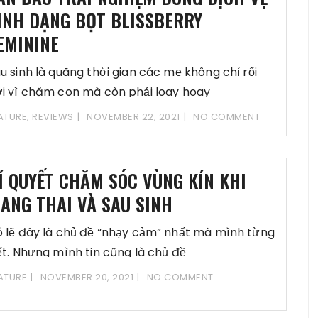
INH DẠNG BỌT BLISSBERRY
EMININE
u sinh là quãng thời gian các mẹ không chỉ rối
i vì chăm con mà còn phải loay hoay
ATURE
,
REVIEWS
NOVEMBER 22, 2021
NO COMMENT
Í QUYẾT CHĂM SÓC VÙNG KÍN KHI
ANG THAI VÀ SAU SINH
 lẽ đây là chủ đề “nhạy cảm” nhất mà mình từng
ết. Nhưng mình tin cũng là chủ đề
ATURE
NOVEMBER 20, 2021
NO COMMENT