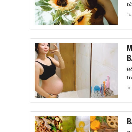
bầ
FA
M
B
Đâ
tr
BE
B