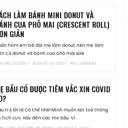
ÁCH LÀM BÁNH MINI DONUT VÀ
ÁNH CUA PHÔ MAI (CRESCENT ROLL)
ƠN GIẢN
ân hôm em bé đòi mẹ làm donut nên mẹ làm
ôn cả donut và bánh cua phô mai size
ATURE
,
FOODIE
AUGUST 30, 2021
NO COMMENT
Ẹ BẦU CÓ ĐƯỢC TIÊM VẮC XIN COVID
O?
u trả lời là Có thể nhé!Mình muốn lan toả thông
n tích cực này đến các mẹ bầu. Vì
BY CARE
,
FEATURE
,
REVIEWS
AUGUST 9, 2021