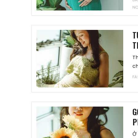
N
T
T
Th
ch
FA
G
P
Ở 