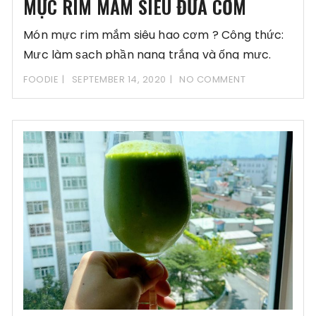
MỰC RIM MẮM SIÊU ĐƯA CƠM
Món mực rim mắm siêu hao cơm ? Công thức:
Mực làm sạch phần nang trắng và ống mực.
Sau
FOODIE
SEPTEMBER 14, 2020
NO COMMENT