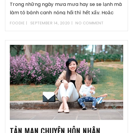
Trong những ngày mưa mưa hay se se lạnh mà
làm tô bánh canh nóng hổi thì hết xẩy. Hoặc
FOODIE
SEPTEMBER 14, 2020
NO COMMENT
TẢN MẠN CHUYỆN HÔN NHÂN