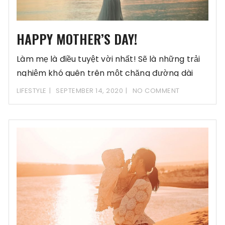
HAPPY MOTHER’S DAY!
Làm mẹ là điều tuyệt vời nhất! Sẽ là những trải
nghiệm khó quên trên một chặng đường dài
thật
LIFESTYLE
SEPTEMBER 14, 2020
NO COMMENT