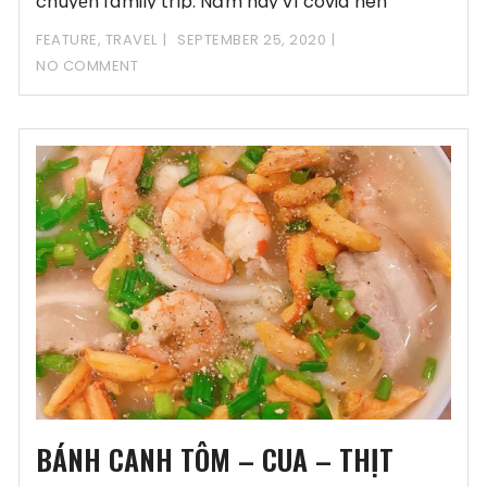
chuyến family trip. Năm nay vì covid nên
FEATURE
,
TRAVEL
SEPTEMBER 25, 2020
NO COMMENT
BÁNH CANH TÔM – CUA – THỊT