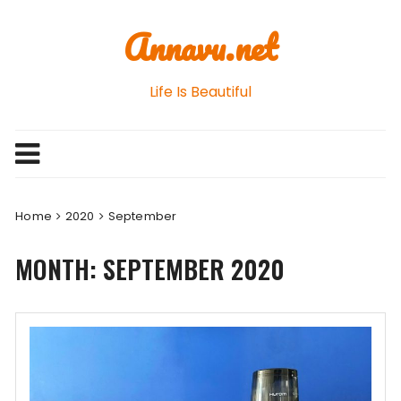
Skip
Annavu.net
to
content
Life Is Beautiful
Home
2020
September
MONTH: SEPTEMBER 2020