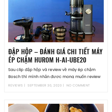
ĐẬP HỘP – ĐÁNH GIÁ CHI TIẾT MÁY
ÉP CHẬM HUROM H-AI-UBE20
Sau clip đập hộp và review về máy ép chậm
Bosch thì mình nhận được mong muốn review
về máy
REVIEWS
SEPTEMBER 30, 2020
NO COMMENT