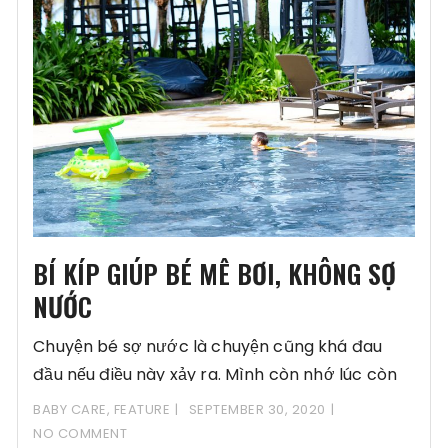
BÍ KÍP GIÚP BÉ MÊ BƠI, KHÔNG SỢ
NƯỚC
Chuyện bé sợ nước là chuyện cũng khá đau
đầu nếu điều này xảy ra. Mình còn nhớ lúc còn
BABY CARE
,
FEATURE
SEPTEMBER 30, 2020
NO COMMENT