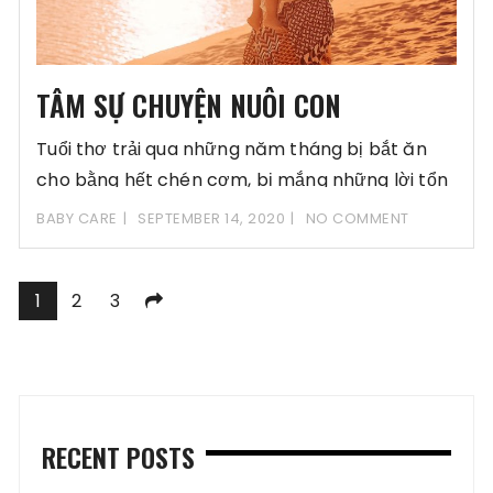
TÂM SỰ CHUYỆN NUÔI CON
Tuổi thơ trải qua những năm tháng bị bắt ăn
cho bằng hết chén cơm, bị mắng những lời tổn
BABY CARE
SEPTEMBER 14, 2020
NO COMMENT
Posts
1
2
3
navigation
RECENT POSTS