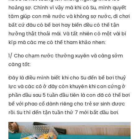
hoảng sợ. Chính vì vậy mà khi có Su, mình quyết
tâm giúp con mê nước và không sợ nước, đi chơi
bất cứ đâu có bể bơi hay biển đều có thể tận
hưởng thật thoải mái. Và tất nhiên có một vài bí
kíp mà các mẹ có thể tham khảo nhen:
1/ Cho chạm nước thường xuyên và càng sớm
càng tốt:
Đây là điều mình biết khi cho Su đến bể bơi thuỷ
lực và các cô ở đây còn khuyên khi con cứng ở
phần đầu sau 5 tuần đầu tiên là con đã có thể bơi
bể với phao cổ dành riêng cho trẻ sơ sinh được
rồi. Su thì đến tận tuần thứ 7 mới bắt đầu bơi.