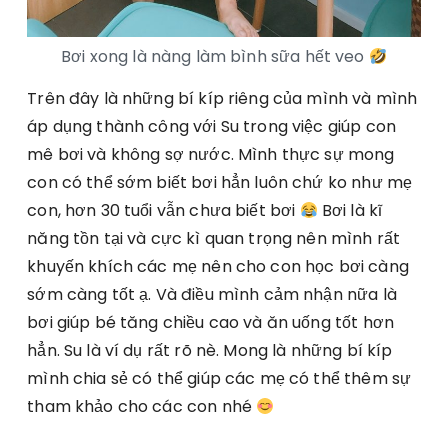
Bơi xong là nàng làm bình sữa hết veo
Trên đây là những bí kíp riêng của mình và mình
áp dụng thành công với Su trong việc giúp con
mê bơi và không sợ nước. Mình thực sự mong
con có thể sớm biết bơi hẳn luôn chứ ko như mẹ
con, hơn 30 tuổi vẫn chưa biết bơi
Bơi là kĩ
năng tồn tại và cực kì quan trọng nên mình rất
khuyến khích các mẹ nên cho con học bơi càng
sớm càng tốt ạ. Và điều mình cảm nhận nữa là
bơi giúp bé tăng chiều cao và ăn uống tốt hơn
hẳn. Su là ví dụ rất rõ nè. Mong là những bí kíp
mình chia sẻ có thể giúp các mẹ có thể thêm sự
tham khảo cho các con nhé