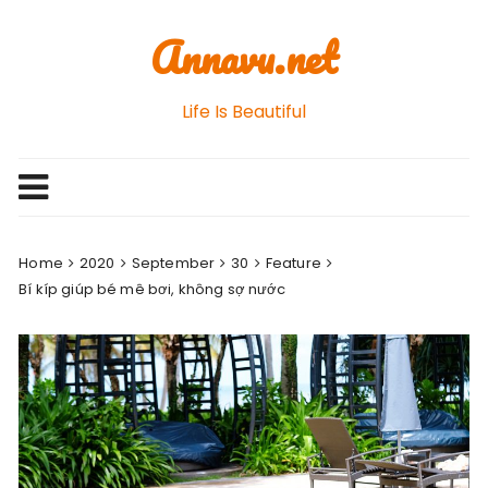
Skip
Annavu.net
to
content
Life Is Beautiful
Home
2020
September
30
Feature
Bí kíp giúp bé mê bơi, không sợ nước