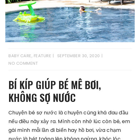
BABY CARE
,
FEATURE
SEPTEMBER 30, 2020
NO COMMENT
BÍ KÍP GIÚP BÉ MÊ BƠI,
KHÔNG SỢ NƯỚC
Chuyện bé sợ nước là chuyện cũng khá đau đầu
nếu điều này xảy ra. Mình còn nhớ lúc còn bé, em
gái mình mỗi lần đi biển hay hồ bơi, vừa chạm
nước là hét toáng lên không ngừng, khóc lóc