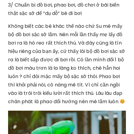
3/ Chuẩn bị đồ bơi, phao bơi, đồ chơi ở bãi biển
thật sặc sỡ để “dụ dỗ” bé đi bơi
Không biết các bé khác thế nào chứ Su mê mấy
bộ đồ bơi sặc sỡ lắm. Nên mỗi lần thấy mẹ lấy đồ
bơi ra là hò reo rất thích thú. Và đây cũng là tín
hiệu riêng của bạn ấy, cứ thấy lôi bộ đồ bơi sặc sỡ
ra là biết sắp được đi bơi rồi. Có lần mình đổi 1 bộ
đồ bơi màu trơn là la làng ko thích, chê hẳn hoi
luôn ? chỉ đòi mặc mấy bộ sặc sỡ thôi. Phao bơi
thì khỏi phải nói, cô nàng mê tít. Vì chỉ cần ngồi
vào là trôi trôi kiểu lười rất thích thú. Lâu lâu đạp
chân phát là phao đổi hướng nên mê lắm luôn