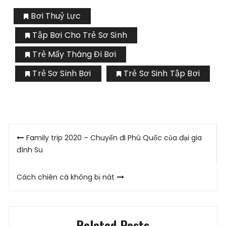
Bơi Thuỷ Lực
Tập Bơi Cho Trẻ Sơ Sinh
Trẻ Mấy Tháng Đi Bơi
Trẻ Sơ Sinh Bơi
Trẻ Sơ Sinh Tập Bơi
Post
Family trip 2020 – Chuyến đi Phú Quốc của đại gia
navigation
đình Su
Cách chiên cá không bị nát
Related Posts