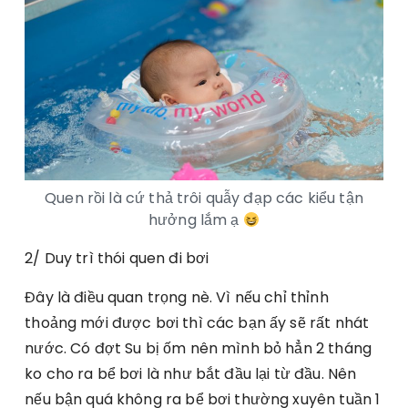
Quen rồi là cứ thả trôi quẫy đạp các kiểu tận
hưởng lắm ạ
2/ Duy trì thói quen đi bơi
Đây là điều quan trọng nè. Vì nếu chỉ thỉnh
thoảng mới được bơi thì các bạn ấy sẽ rất nhát
nước. Có đợt Su bị ốm nên mình bỏ hẳn 2 tháng
ko cho ra bể bơi là như bắt đầu lại từ đầu. Nên
nếu bận quá không ra bể bơi thường xuyên tuần 1