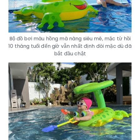
Bộ đồ bơi màu hồng mà nàng siêu mê, mặc từ hồi
10 tháng tuổi đến giờ vẫn nhất định đòi mặc dù đã
bắt đầu chật