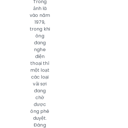
Trong
ảnh là
vào năm
1979,
trong khi
ông
đang
nghe
điện
thoại thì
một loạt
các loại
vải sợi
đang
chờ
được
ông phê
duyệt.
Đáng