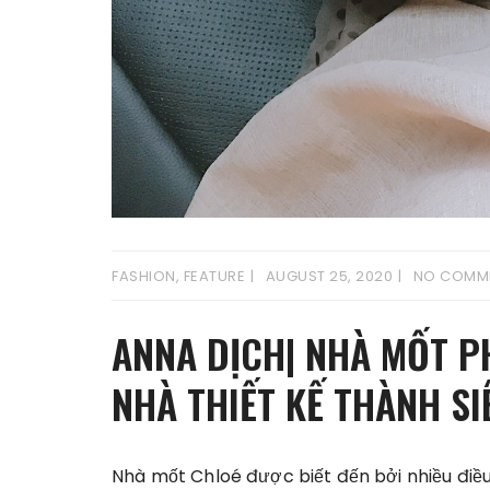
FASHION
,
FEATURE
AUGUST 25, 2020
NO COMM
ANNA DỊCH| NHÀ MỐT P
NHÀ THIẾT KẾ THÀNH SI
Nhà mốt Chloé được biết đến bởi nhiều điều