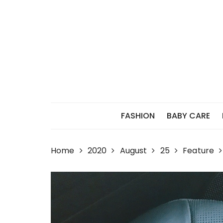
Skip
to
content
FASHION
BABY CARE
Home
2020
August
25
Feature