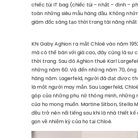
chiếc túi IT bag (chiếc túi – nhất – định –
toàn những siêu mẫu hàng đầu. Không những
giám đốc sáng tạo thời trang tài năng nhất t
Khi Gaby Aghion ra mắt Chloé vào năm 195
mà có thể bán với giá cao, đây cũng là sự c
thời trang. Sau đó Aghion thuê Karl Largefe
những năm 60. Và đến những năm 70, ông đã
hàng năm. Lagerfeld, người đã đạt được thà
là một người may mắn. Sau Lagerfeld, Chlo
góp của những phụ nữ thông minh, những ng
của họ mong muốn. Martine Sitbon, Stella 
đều trở nên nổi tiếng sau khi là nhà thiết 
gọn về nhiệm kỳ của họ tại Chloé.