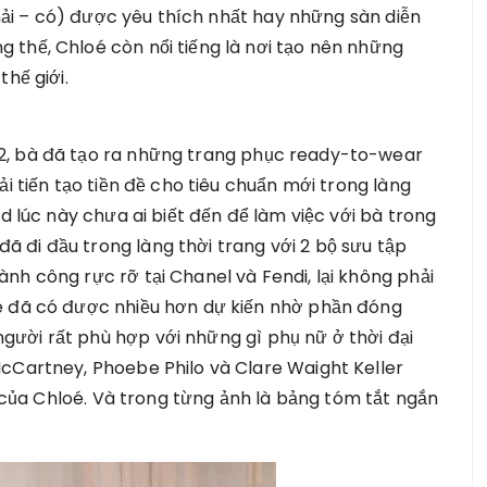
 phải – có) được yêu thích nhất hay những sàn diễn
 thế, Chloé còn nổi tiếng là nơi tạo nên những
hế giới.
2, bà đã tạo ra những trang phục ready-to-wear
ải tiến tạo tiền đề cho tiêu chuẩn mới trong làng
ld lúc này chưa ai biết đến để làm việc với bà trong
 đi đầu trong làng thời trang với 2 bộ sưu tập
nh công rực rỡ tại Chanel và Fendi, lại không phải
é đã có được nhiều hơn dự kiến nhờ phần đóng
ười rất phù hợp với những gì phụ nữ ở thời đại
McCartney, Phoebe Philo và Clare Waight Keller
kế của Chloé. Và trong từng ảnh là bảng tóm tắt ngắn