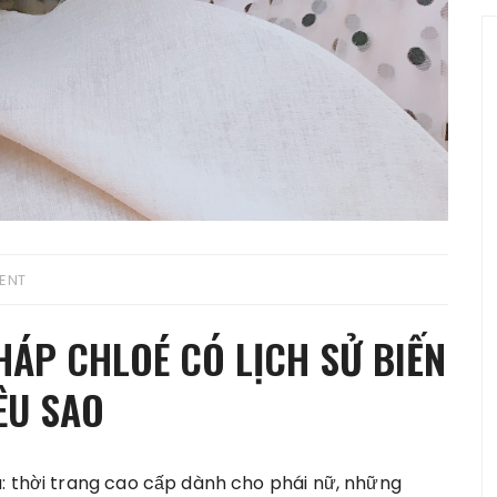
ENT
HÁP CHLOÉ CÓ LỊCH SỬ BIẾN
ÊU SAO
: thời trang cao cấp dành cho phái nữ, những