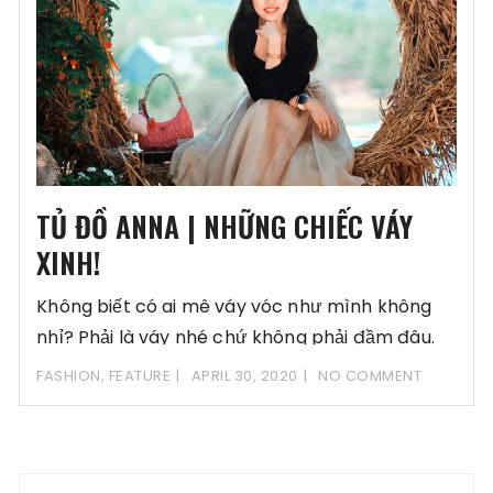
TỦ ĐỒ ANNA | NHỮNG CHIẾC VÁY
XINH!
Không biết có ai mê váy vóc như mình không
nhỉ? Phải là váy nhé chứ không phải đầm đâu.
FASHION
,
FEATURE
APRIL 30, 2020
NO COMMENT