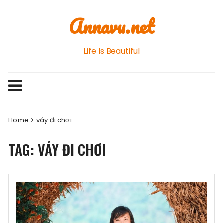
Skip
Annavu.net
to
content
Life Is Beautiful
Home
váy đi chơi
TAG: VÁY ĐI CHƠI